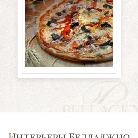
Интерьеры Белладжио